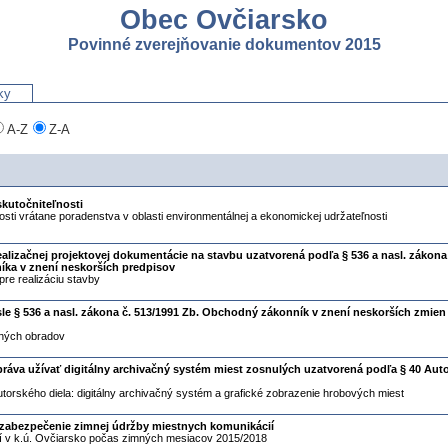
Obec Ovčiarsko
Povinné zverejňovanie dokumentov 2015
ky
A-Z
Z-A
kutočniteľnosti
osti vrátane poradenstva v oblasti environmentálnej a ekonomickej udržateľnosti
ealizačnej projektovej dokumentácie na stavbu uzatvorená podľa § 536 a nasl. zákona
ka v znení neskorších predpisov
re realizáciu stavby
le § 536 a nasl. zákona č. 513/1991 Zb. Obchodný zákonník v znení neskorších zmien
vných obradov
ráva užívať digitálny archivačný systém miest zosnulých uzatvorená podľa § 40 Aut
utorského diela: digitálny archivačný systém a grafické zobrazenie hrobových miest
 zabezpečenie zimnej údržby miestnych komunikácií
í v k.ú. Ovčiarsko počas zimných mesiacov 2015/2018