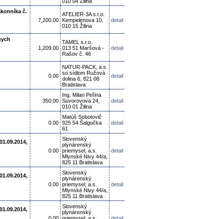
010 04 Žilina
konníka č.
ATELIER-3A s.r.o.
7,200.00
Kempelenova 10,
detail
010 15 Žilina
nych
TAMEL s.r.o.
1,209.00
013 51 Maršová -
detail
Rašov č. 46
NATUR-PACK, a.s.
so sídlom Ružová
0.00
detail
dolina 6, 821 08
Bratislava
Ing. Milan Peřina
350.00
Suvorovova 24,
detail
010 01 Žilina
Matúš Sobotovič
0.00
925 54 Šalgočka
detail
61
Slovenský
01.09.2014,
plynárenský
0.00
priemysel, a.s.
detail
Mlynské Nivy 44/a,
825 11 Bratislava
Slovenský
01.09.2014,
plynárenský
0.00
priemysel, a.s.
detail
Mlynské Nivy 44/a,
825 11 Bratislava
Slovenský
01.09.2014,
plynárenský
0.00
priemysel, a.s.
detail