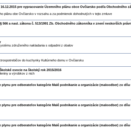
ňa 16.12.2015 pre vypracovanie Územného plánu obce Ovčiarsko podľa Obchodného zá
o plánu obe Ovčiarsko v rozsahu a za podmienok dohodnutých v tejto zmluve
§ 566 a nasl. zákona č. 513/1991 Zb. Obchodného zákonníka v znení neskorších práv
y
systému združeného nakladania s odpadmi z obalov
ektrospotrebičov do kuchynky Kultúrneho domu v Ovčiarsku
kolské ovocie na školský rok 2015/2016
eniny a výrobkov z nich
 plynu pre odberateľov kategórie Malé podnikanie a organizácie (maloodber) zo dňa 
 plynu pre odberateľov kategórie Malé podnikanie a organizácie (maloodber) zo dňa 
 plynu pre odberateľov kategórie Malé podnikanie a organizácie (maloodber) zo dňa 