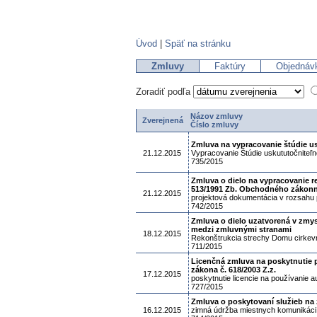
Úvod
|
Späť na stránku
Zmluvy
Faktúry
Objednáv
Zoradiť podľa
Názov zmluvy
Zverejnená
Číslo zmluvy
Zmluva na vypracovanie štúdie us
21.12.2015
Vypracovanie Štúdie uskututočniteľn
735/2015
Zmluva o dielo na vypracovanie r
513/1991 Zb. Obchodného zákonní
21.12.2015
projektová dokumentácia v rozsahu p
742/2015
Zmluva o dielo uzatvorená v zmys
medzi zmluvnými stranami
18.12.2015
Rekonštrukcia strechy Domu cirke
711/2015
Licenčná zmluva na poskytnutie p
zákona č. 618/2003 Z.z.
17.12.2015
poskytnutie licencie na používanie a
727/2015
Zmluva o poskytovaní služieb na
16.12.2015
zimná údržba miestnych komunikáci