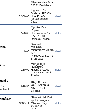
Mlynské Nivy 44/a,
825 11 Bratislava
Ing. arch. Ján
Burian - URBION
6,300.00
ul. A. Kmeťa
detail
305/40, 010 01
Žilina
Mgr. Art. Peter
Repka
576.00
ul. Osloboditeľov
detail
377, 013 13
Rajecké Teplice
Slovenská
ákona
republika -
Ministerstvo vnútra
0.00
detail
SR
Pribnova 2, 812 72
Bratislava
Mgr. Jozefa
i pre
Rybárikoá
150.00
Hlavná 170/209,
detail
013 14 Kamenná
Poruba
dení v
Obec Strečno
OcÚ, Sokolská
tí z
928.50
detail
487, 013 24
unikácií
Strečno
Národná diaľničná
onníka v
spoločnosť, a.s.
3,945.11
Mlynské Nivy č.
detail
45, 821 09