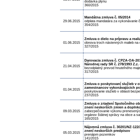
dodávka plynu
360/2015
Mandátna zmluva č. 05/2014
29.06.2015
odplata mandatára za vykonávanie č
354/2015
Zmluva o dielo na prípravu a rea
01.06.2015
obnova troch nástenných malieb na o
327/2015
Darovacia zmluva č. CPZA-OA-2015
Národnej rady SR č. 278/1993 Z.z.
21.04.2015
bezodplatný prevod hnuteľného maje
317/2015
Zmluva o poskytovaní služieb v o
zamestnancov vykonávajúcich prá
01.04.2015
poskytovanie služieb v oblasti bezpe
237/2015
Zmluva o zriadení Spoločného ob
znení neskorších zmien a doplnk
09.03.2015
zabezpečovanie výkonu prenesených
orgánov štátnej správy na obce a 
165/2015
Nájomná zmluva č. 30201/NZ-122/2
znení neskorších predpisov
05.03.2015
prenájom pozemkov
141/2015