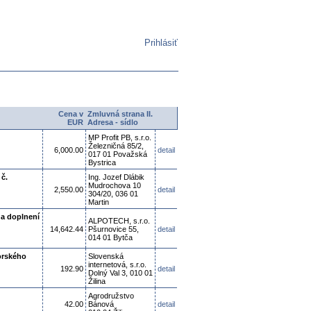
Prihlásiť
Cena v
Zmluvná strana II.
EUR
Adresa - sídlo
MP Profit PB, s.r.o.
Železničná 85/2,
6,000.00
detail
017 01 Považská
Bystrica
 č.
Ing. Jozef Dlábik
Mudrochova 10
2,550.00
detail
304/20, 036 01
Martin
 a doplnení
ALPOTECH, s.r.o.
14,642.44
Pšurnovice 55,
detail
014 01 Bytča
orského
Slovenská
internetová, s.r.o.
192.90
detail
Dolný Val 3, 010 01
Žilina
Agrodružstvo
42.00
Bánová
detail