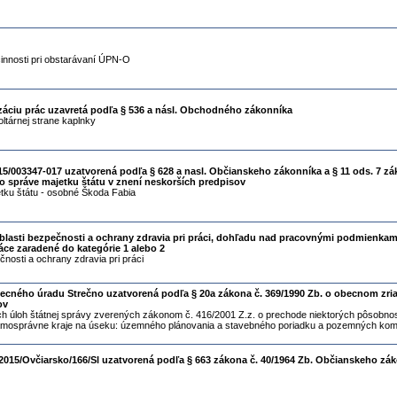
innosti pri obstarávaní ÚPN-O
lizáciu prác uzavretá podľa § 536 a násl. Obchodného zákonníka
ltárnej strane kaplnky
/003347-017 uzatvorená podľa § 628 a nasl. Občianskeho zákonníka a § 11 ods. 7 z
 o správe majetku štátu v znení neskorších predpisov
tku štátu - osobné Škoda Fabia
blasti bezpečnosti a ochrany zdravia pri práci, dohľadu nad pracovnými podmienkam
ce zaradené do kategórie 1 alebo 2
čnosti a ochrany zdravia pri práci
ecného úradu Strečno uzatvorená podľa § 20a zákona č. 369/1990 Zb. o obecnom zria
ov
 úloh štátnej správy zverených zákonom č. 416/2001 Z.z. o prechode niektorých pôsobnos
samosprávne kraje na úseku: územného plánovania a stavebného poriadku a pozemných kom
015/Ovčiarsko/166/Sl uzatvorená podľa § 663 zákona č. 40/1964 Zb. Občianskeho zák