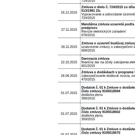
714/2015
Zmluva o dielo č. 724/2015 zo d
513/1991 Zb.
16.12.2015
Vypracovanie a odovzdanie územnéh
724/2015
Mandátna zmluva uzavretá podľa 
predpisov
27.11.2015
Revízie elektrických zariadení
676/2015
Zmluva o uzavretí budúcej zmluv
26.11.2015
uzatvorenie zmluvy o zabezpečení 
669/2015
Darovacia zmluva
22.10.2015
finančný dar na účely zakúpenia el
601/2015
Zmluva o dodávkach v programe Š
26.08.2015
zabezpečovanie dodávok ovocia, zel
470/2015
Dodatok č. 01 k Zmluve o dodávke
číslo zmluvy 9105518594
01.07.2015
dodávka plynu
358/2015
Dodatok č. 01 k Zmluve o dodávke
číslo zmluvy 9105518602
01.07.2015
dodávka plynu
359/2015
Dodatok č. 01 k Zmluve o dodávke
číslo zmluvy 9105518570
01.07.2015