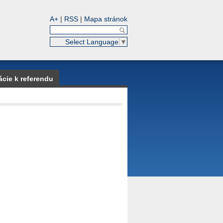
A+
|
RSS
|
Mapa stránok
Select Language
▼
ácie k referendu