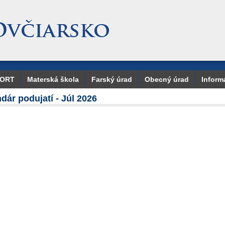
PORT
Materská škola
Farský úrad
Obecný úrad
Inform
dár podujatí - Júl 2026