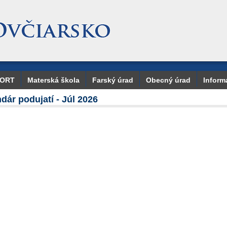
PORT
Materská škola
Farský úrad
Obecný úrad
Inform
dár podujatí - Júl 2026