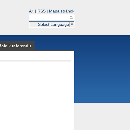
A+
|
RSS
|
Mapa stránok
Select Language
▼
ácie k referendu