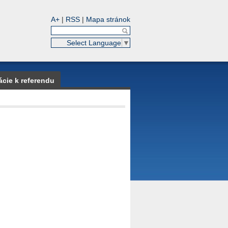
A+
|
RSS
|
Mapa stránok
Select Language
▼
ácie k referendu