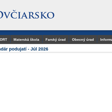
PORT
Materská škola
Farský úrad
Obecný úrad
Inform
dár podujatí - Júl 2026