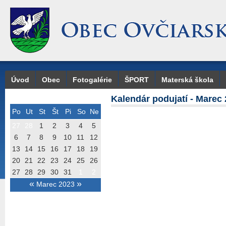
Úvod
Obec
Fotogalérie
ŠPORT
Materská škola
Kalendár podujatí - Marec
Po
Ut
St
Št
Pi
So
Ne
27
28
1
2
3
4
5
6
7
8
9
10
11
12
13
14
15
16
17
18
19
20
21
22
23
24
25
26
27
28
29
30
31
1
2
«
»
Marec 2023