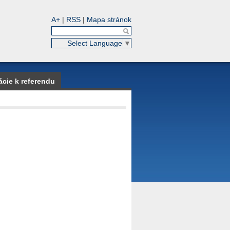
A+
|
RSS
|
Mapa stránok
Select Language
▼
ácie k referendu