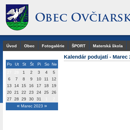
Úvod
Obec
Fotogalérie
ŠPORT
Materská škola
Kalendár podujatí - Marec
Po
Ut
St
Št
Pi
So
Ne
27
28
1
2
3
4
5
6
7
8
9
10
11
12
13
14
15
16
17
18
19
20
21
22
23
24
25
26
27
28
29
30
31
1
2
«
»
Marec 2023