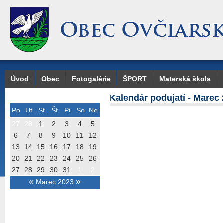
Úvod
Obec
Fotogalérie
ŠPORT
Materská škola
Kalendár podujatí - Marec
Po
Ut
St
Št
Pi
So
Ne
27
28
1
2
3
4
5
6
7
8
9
10
11
12
13
14
15
16
17
18
19
20
21
22
23
24
25
26
27
28
29
30
31
1
2
«
»
Marec 2023