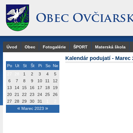
Úvod
Obec
Fotogalérie
ŠPORT
Materská škola
Kalendár podujatí - Marec
Po
Ut
St
Št
Pi
So
Ne
27
28
1
2
3
4
5
6
7
8
9
10
11
12
13
14
15
16
17
18
19
20
21
22
23
24
25
26
27
28
29
30
31
1
2
«
»
Marec 2023