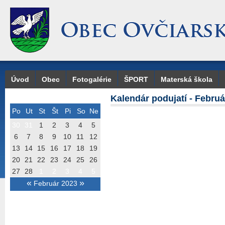
Úvod
Obec
Fotogalérie
ŠPORT
Materská škola
Kalendár podujatí - Februá
Po
Ut
St
Št
Pi
So
Ne
30
31
1
2
3
4
5
6
7
8
9
10
11
12
13
14
15
16
17
18
19
20
21
22
23
24
25
26
27
28
1
2
3
4
5
«
»
Február 2023