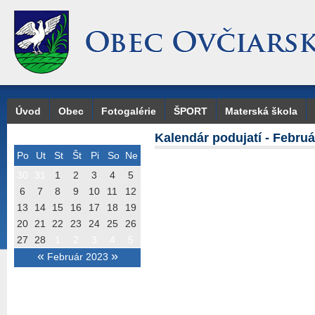
Úvod
Obec
Fotogalérie
ŠPORT
Materská škola
Kalendár podujatí - Februá
Po
Ut
St
Št
Pi
So
Ne
30
31
1
2
3
4
5
6
7
8
9
10
11
12
13
14
15
16
17
18
19
20
21
22
23
24
25
26
27
28
1
2
3
4
5
«
»
Február 2023