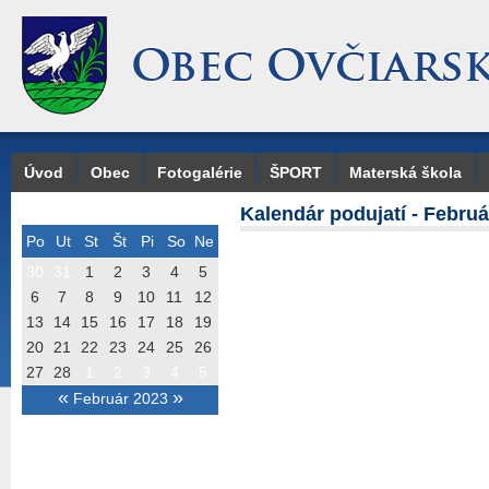
Úvod
Obec
Fotogalérie
ŠPORT
Materská škola
Kalendár podujatí - Februá
Po
Ut
St
Št
Pi
So
Ne
30
31
1
2
3
4
5
6
7
8
9
10
11
12
13
14
15
16
17
18
19
20
21
22
23
24
25
26
27
28
1
2
3
4
5
«
»
Február 2023