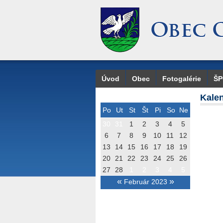
Úvod
Obec
Fotogalérie
Š
Kalen
Po
Ut
St
Št
Pi
So
Ne
30
31
1
2
3
4
5
6
7
8
9
10
11
12
13
14
15
16
17
18
19
20
21
22
23
24
25
26
27
28
1
2
3
4
5
«
»
Február 2023