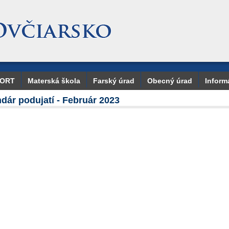
PORT
Materská škola
Farský úrad
Obecný úrad
Inform
dár podujatí - Február 2023