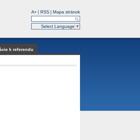
A+
|
RSS
|
Mapa stránok
Select Language
▼
ácie k referendu