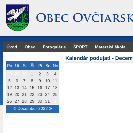
Úvod
Obec
Fotogalérie
ŠPORT
Materská škola
Kalendár podujatí - Decem
Po
Ut
St
Št
Pi
So
Ne
28
29
30
1
2
3
4
5
6
7
8
9
10
11
12
13
14
15
16
17
18
19
20
21
22
23
24
25
26
27
28
29
30
31
1
«
»
December 2022