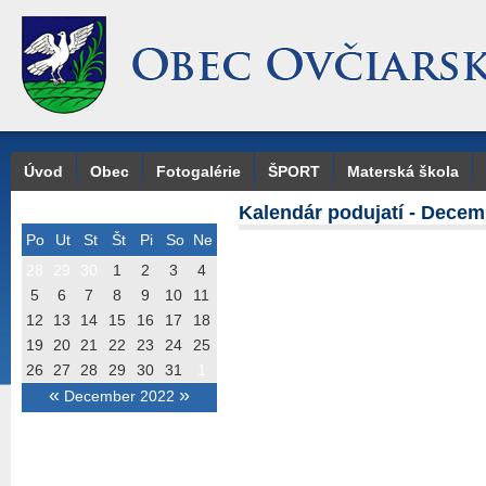
Úvod
Obec
Fotogalérie
ŠPORT
Materská škola
Kalendár podujatí - Decem
Po
Ut
St
Št
Pi
So
Ne
28
29
30
1
2
3
4
5
6
7
8
9
10
11
12
13
14
15
16
17
18
19
20
21
22
23
24
25
26
27
28
29
30
31
1
«
»
December 2022