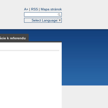
A+
|
RSS
|
Mapa stránok
Select Language
▼
ácie k referendu