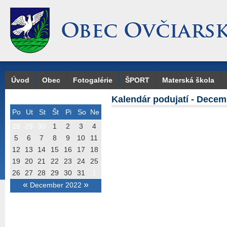
Úvod
Obec
Fotogalérie
ŠPORT
Materská škola
Kalendár podujatí - Decem
Po
Ut
St
Št
Pi
So
Ne
28
29
30
1
2
3
4
5
6
7
8
9
10
11
12
13
14
15
16
17
18
19
20
21
22
23
24
25
26
27
28
29
30
31
1
«
»
December 2022