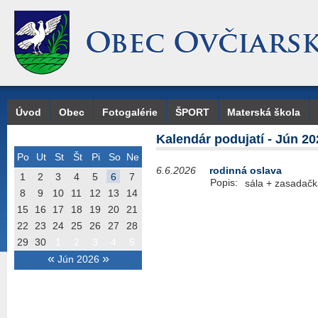
Úvod
Obec
Fotogalérie
ŠPORT
Materská škola
Kalendár podujatí - Jún 20
Po
Ut
St
Št
Pi
So
Ne
6.6.2026
rodinná oslava
1
2
3
4
5
6
7
Popis:
sála + zasadač
8
9
10
11
12
13
14
15
16
17
18
19
20
21
22
23
24
25
26
27
28
29
30
1
2
3
4
5
«
»
Jún 2026