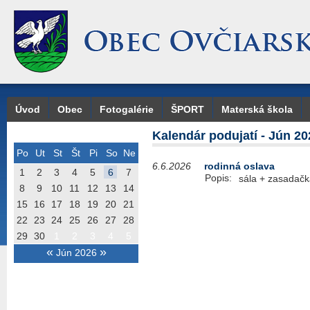
Úvod
Obec
Fotogalérie
ŠPORT
Materská škola
Kalendár podujatí - Jún 20
Po
Ut
St
Št
Pi
So
Ne
6.6.2026
rodinná oslava
1
2
3
4
5
6
7
Popis:
sála + zasadač
8
9
10
11
12
13
14
15
16
17
18
19
20
21
22
23
24
25
26
27
28
29
30
1
2
3
4
5
«
»
Jún 2026