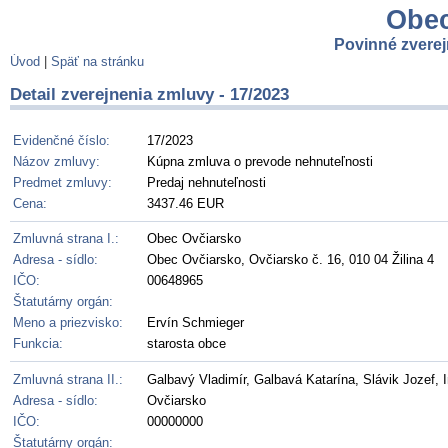
Obec
Povinné zvere
Úvod
|
Späť na stránku
Detail zverejnenia zmluvy - 17/2023
Evidenčné číslo:
17/2023
Názov zmluvy:
Kúpna zmluva o prevode nehnuteľnosti
Predmet zmluvy:
Predaj nehnuteľnosti
Cena:
3437.46 EUR
Zmluvná strana I.:
Obec Ovčiarsko
Adresa - sídlo:
Obec Ovčiarsko, Ovčiarsko č. 16, 010 04 Žilina 4
IČO:
00648965
Štatutárny orgán:
Meno a priezvisko:
Ervín Schmieger
Funkcia:
starosta obce
Zmluvná strana II.:
Galbavý Vladimír, Galbavá Katarína, Slávik Jozef, 
Adresa - sídlo:
Ovčiarsko
IČO:
00000000
Štatutárny orgán: