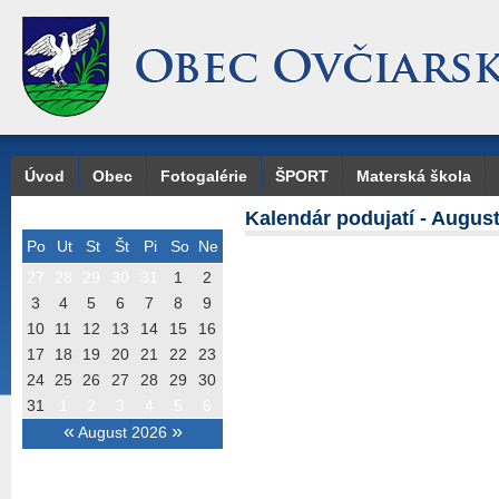
Úvod
Obec
Fotogalérie
ŠPORT
Materská škola
Kalendár podujatí - Augus
Po
Ut
St
Št
Pi
So
Ne
27
28
29
30
31
1
2
3
4
5
6
7
8
9
10
11
12
13
14
15
16
17
18
19
20
21
22
23
24
25
26
27
28
29
30
31
1
2
3
4
5
6
«
»
August 2026