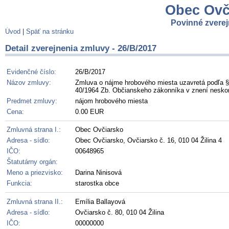
Obec Ovči
Povinné zvere
Úvod
|
Späť na stránku
Detail zverejnenia zmluvy - 26/B/2017
Evidenčné číslo:
26/B/2017
Názov zmluvy:
Zmluva o nájme hrobového miesta uzavretá podľa § 
40/1964 Zb. Občianskeho zákonníka v znení neskor
Predmet zmluvy:
nájom hrobového miesta
Cena:
0.00 EUR
Zmluvná strana I.:
Obec Ovčiarsko
Adresa - sídlo:
Obec Ovčiarsko, Ovčiarsko č. 16, 010 04 Žilina 4
IČO:
00648965
Štatutárny orgán:
Meno a priezvisko:
Darina Ninisová
Funkcia:
starostka obce
Zmluvná strana II.:
Emília Ballayová
Adresa - sídlo:
Ovčiarsko č. 80, 010 04 Žilina
IČO:
00000000