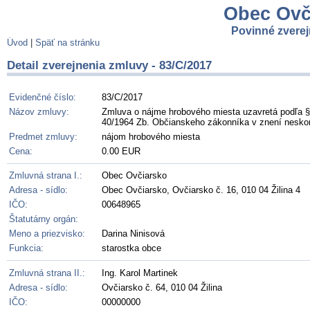
Obec Ovči
Povinné zvere
Úvod
|
Späť na stránku
Detail zverejnenia zmluvy - 83/C/2017
Evidenčné číslo:
83/C/2017
Názov zmluvy:
Zmluva o nájme hrobového miesta uzavretá podľa § 
40/1964 Zb. Občianskeho zákonníka v znení neskor
Predmet zmluvy:
nájom hrobového miesta
Cena:
0.00 EUR
Zmluvná strana I.:
Obec Ovčiarsko
Adresa - sídlo:
Obec Ovčiarsko, Ovčiarsko č. 16, 010 04 Žilina 4
IČO:
00648965
Štatutárny orgán:
Meno a priezvisko:
Darina Ninisová
Funkcia:
starostka obce
Zmluvná strana II.:
Ing. Karol Martinek
Adresa - sídlo:
Ovčiarsko č. 64, 010 04 Žilina
IČO:
00000000