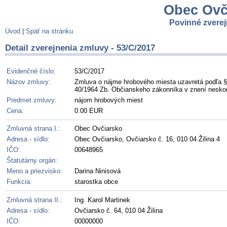
Obec Ovči
Povinné zvere
Úvod
|
Späť na stránku
Detail zverejnenia zmluvy - 53/C/2017
Evidenčné číslo:
53/C/2017
Názov zmluvy:
Zmluva o nájme hrobového miesta uzavretá podľa § 
40/1964 Zb. Občianskeho zákonníka v znení neskor
Predmet zmluvy:
nájom hrobových miest
Cena:
0.00 EUR
Zmluvná strana I.:
Obec Ovčiarsko
Adresa - sídlo:
Obec Ovčiarsko, Ovčiarsko č. 16, 010 04 Žilina 4
IČO:
00648965
Štatutárny orgán:
Meno a priezvisko:
Darina Ninisová
Funkcia:
starostka obce
Zmluvná strana II.:
Ing. Karol Martinek
Adresa - sídlo:
Ovčiarsko č. 64, 010 04 Žilina
IČO:
00000000