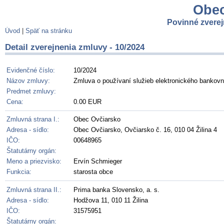
Obec
Povinné zvere
Úvod
|
Späť na stránku
Detail zverejnenia zmluvy - 10/2024
Evidenčné číslo:
10/2024
Názov zmluvy:
Zmluva o používaní služieb elektronického bankovn
Predmet zmluvy:
Cena:
0.00 EUR
Zmluvná strana I.:
Obec Ovčiarsko
Adresa - sídlo:
Obec Ovčiarsko, Ovčiarsko č. 16, 010 04 Žilina 4
IČO:
00648965
Štatutárny orgán:
Meno a priezvisko:
Ervín Schmieger
Funkcia:
starosta obce
Zmluvná strana II.:
Prima banka Slovensko, a. s.
Adresa - sídlo:
Hodžova 11, 010 11 Žilina
IČO:
31575951
Štatutárny orgán: