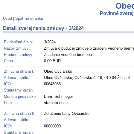
Obec
Povinné zvere
Úvod
|
Späť na stránku
Detail zverejnenia zmluvy - 3/2024
Evidenčné číslo:
3/2024
Názov zmluvy:
Zmluva o budúcej zmluve o zriadení vecného brem
Predmet zmluvy:
Zriadenie vecného bremena
Cena:
0.00 EUR
Zmluvná strana I.:
Obec Ovčiarsko
Adresa - sídlo:
Obec Ovčiarsko, Ovčiarsko č. 16, 010 04 Žilina 4
IČO:
00648965
Štatutárny orgán:
Meno a priezvisko:
Ervín Schmieger
Funkcia:
starosta obce
Zmluvná strana II.:
Združenie Lány Ovčiarsko
Adresa - sídlo:
-
IČO:
00000000
Štatutárny orgán: