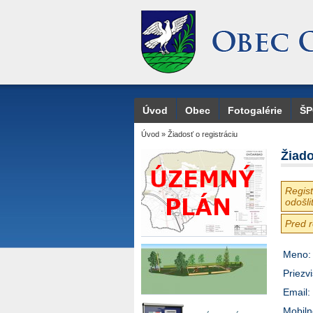
Úvod
Obec
Fotogalérie
Š
Úvod
»
Žiadosť o registráciu
Žiado
Regist
odošli
Pred r
Meno
:
Priezv
Email
:
Mobiln