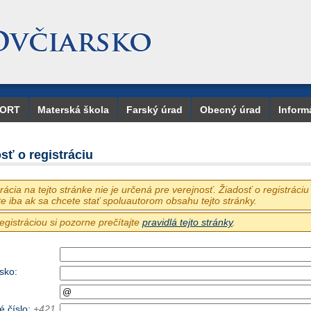
PORT
Materská škola
Farský úrad
Obecný úrad
Inform
sť o registráciu
rácia na tejto stránke nie je určená pre verejnosť. Žiadosť o registráciu
te iba ak sa chcete stať spoluautorom obsahu tejto stránky.
egistráciou si pozorne prečítajte
pravidlá tejto stránky
.
isko
:
é číslo
:
+421