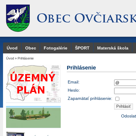
Úvod
Obec
Fotogalérie
ŠPORT
Materská škola
Úvod
»
Prihlásenie
Prihlásenie
Email:
Heslo:
Zapamätať prihlásenie:
Odoslať