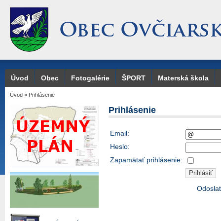
Úvod
Obec
Fotogalérie
ŠPORT
Materská škola
Úvod
»
Prihlásenie
Prihlásenie
Email:
Heslo:
Zapamätať prihlásenie:
Odoslať