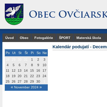
Úvod
Obec
Fotogalérie
ŠPORT
Materská škola
Kalendár podujatí - Decem
Po
Ut
St
Št
Pi
So
Ne
28
29
30
31
1
2
3
4
5
6
7
8
9
10
11
12
13
14
15
16
17
18
19
20
21
22
23
24
25
26
27
28
29
30
1
«
»
November 2024